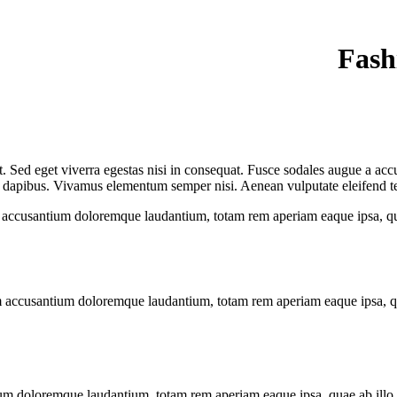
Fash
 Sed eget viverra egestas nisi in consequat. Fusce sodales augue a accum
 dapibus. Vivamus elementum semper nisi. Aenean vulputate eleifend tellu
m accusantium doloremque laudantium, totam rem aperiam eaque ipsa, quae 
em accusantium doloremque laudantium, totam rem aperiam eaque ipsa, quae 
um doloremque laudantium, totam rem aperiam eaque ipsa, quae ab illo inv